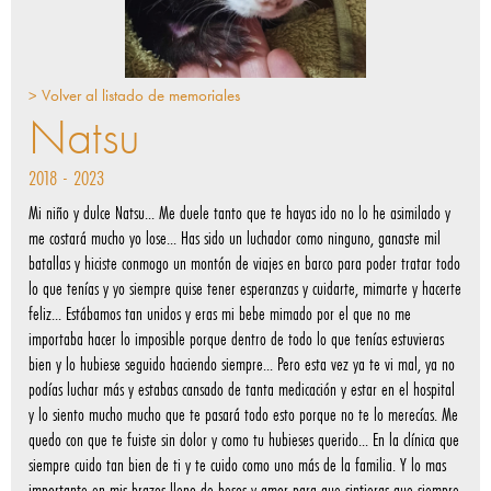
> Volver al listado de memoriales
Natsu
2018 - 2023
Mi niño y dulce Natsu... Me duele tanto que te hayas ido no lo he asimilado y
me costará mucho yo lose... Has sido un luchador como ninguno, ganaste mil
batallas y hiciste conmogo un montón de viajes en barco para poder tratar todo
lo que tenías y yo siempre quise tener esperanzas y cuidarte, mimarte y hacerte
feliz... Estábamos tan unidos y eras mi bebe mimado por el que no me
importaba hacer lo imposible porque dentro de todo lo que tenías estuvieras
bien y lo hubiese seguido haciendo siempre... Pero esta vez ya te vi mal, ya no
podías luchar más y estabas cansado de tanta medicación y estar en el hospital
y lo siento mucho mucho que te pasará todo esto porque no te lo merecías. Me
quedo con que te fuiste sin dolor y como tu hubieses querido... En la clínica que
siempre cuido tan bien de ti y te cuido como uno más de la familia. Y lo mas
importante en mis brazos lleno de besos y amor para que sintieras que siempre