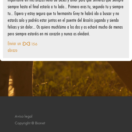
siempre hasta el final estaría a tu lado... Primero eras tu, segundo tu y siempre
tu... Espero y estoy segura que tu hermanito Grey te habrá ido a buscar y no
estarás solo y podréis estar juntos en el puente del Arcoíris jugando y siendo
felices y sin dolor... Os quiero muchísimo a los dos y os echaré mucho de menos
pero siempre estaréis en mi corazón y nunca os olvidaré.
Enviar un
156
abrazo
Aviso legal
Copyright @ Bionet